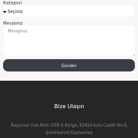
Kategori
Mesajınız
Gönder
Bize Ulaşın
Başpınar Osb Mah. OSB 4. Bölge, 83414 nolu Cadde No:9,
Şehitkamil/Gaziantep