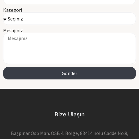
Kategori
Mesajınız
Gönder
Bize Ulaşın
Başpınar Osb Mah. OSB 4. Bölge, 83414 nolu Cadde No:9,